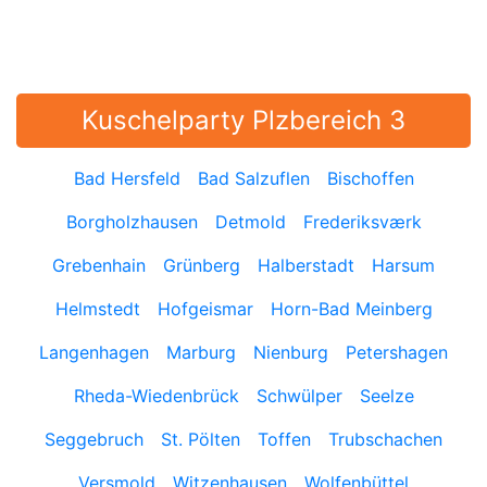
Kuschelparty Plzbereich 3
Bad Hersfeld
Bad Salzuflen
Bischoffen
Borgholzhausen
Detmold
Frederiksværk
Grebenhain
Grünberg
Halberstadt
Harsum
Helmstedt
Hofgeismar
Horn-Bad Meinberg
Langenhagen
Marburg
Nienburg
Petershagen
Rheda-Wiedenbrück
Schwülper
Seelze
Seggebruch
St. Pölten
Toffen
Trubschachen
Versmold
Witzenhausen
Wolfenbüttel