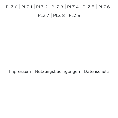
PLZ 0
|
PLZ 1
|
PLZ 2
|
PLZ 3
|
PLZ 4
|
PLZ 5
|
PLZ 6
|
PLZ 7
|
PLZ 8
|
PLZ 9
Impressum
Nutzungsbedingungen
Datenschutz