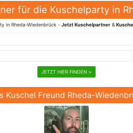
ner für die Kuschelparty in
rty in Rheda-Wiedenbrück -
Jetzt Kuschelpartner
&
Kusche
JETZT HIER FINDEN >
rs Kuschel Freund Rheda-Wiedenbr