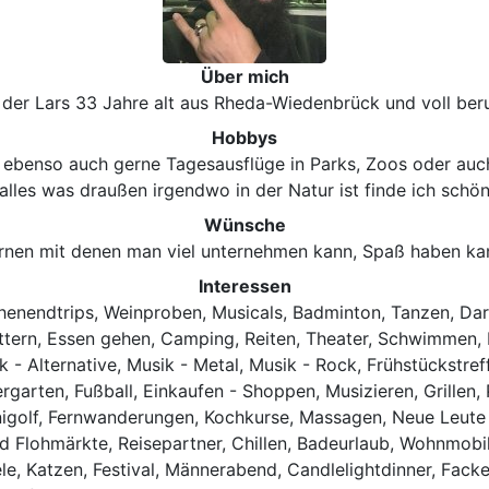
Über mich
n der Lars 33 Jahre alt aus Rheda-Wiedenbrück und voll beru
Hobbys
s ebenso auch gerne Tagesausflüge in Parks, Zoos oder auc
alles was draußen irgendwo in der Natur ist finde ich schö
Wünsche
nen mit denen man viel unternehmen kann, Spaß haben kan
Interessen
enendtrips, Weinproben, Musicals, Badminton, Tanzen, Dar
ettern, Essen gehen, Camping, Reiten, Theater, Schwimmen, 
 - Alternative, Musik - Metal, Musik - Rock, Frühstückstreff
rgarten, Fußball, Einkaufen - Shoppen, Musizieren, Grillen, 
Minigolf, Fernwanderungen, Kochkurse, Massagen, Neue Leut
nd Flohmärkte, Reisepartner, Chillen, Badeurlaub, Wohnmobil
le, Katzen, Festival, Männerabend, Candlelightdinner, Fack