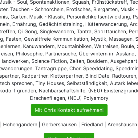
Musik - Soul, Spontanaktionen, Squash, Frühstückstreff, Tec
ter, Tauchen - Schnorcheln, Erotisches, Biergarten, Musik 
nnis, Garten, Musik - Klassik, Persönlichkeitsentwicklung, 
mein, Ernährung, Gedächtnistraining, Hüttenwanderung, Arch
treffen, Qi Gong, Singlewandern, Tantra, Sporttauchen, P
ng, Fasten, Gewaltfreie Kommunikation, Mystik, Massagen, Sch
nlernen, Kanuwandern, Mountainbiken, Weltreisen, Boule, S
nreisen, Philosophie, Partnersuche, Überwintern im Ausland
Handwerken, Science Fiction, Zelten, Bouldern, Ausgehpar
wanderungen, Tantragruppe, Chor, Speeddating, Speedminto
artner, Radpartner, Kletterpartner, Blind Date, Radtouren,
sch sprechen, Tiny Houses, Selbstständigkeit, Autark leb
kodorf gründen, Nachbarschaftshilfe, (NEU) Existenzgründ
Drachenfliegen, (NEU) Polyamory
Mit Chris Kontakt aufnehmen!
| Hohengandern | Gerbershausen | Friedland | Arenshausen