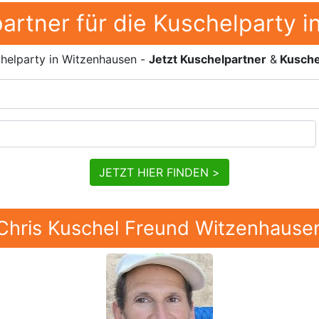
artner für die Kuschelparty 
helparty in Witzenhausen -
Jetzt Kuschelpartner
&
Kusche
JETZT HIER FINDEN >
Chris Kuschel Freund Witzenhause