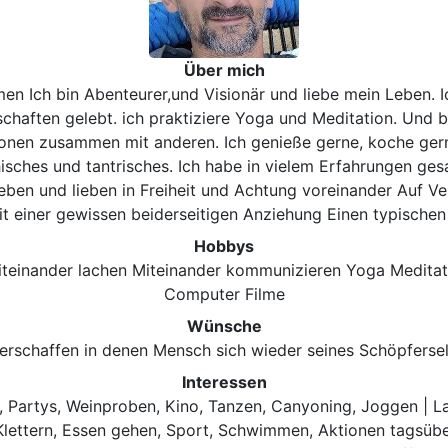
Über mich
n Ich bin Abenteurer,und Visionär und liebe mein Leben. Ich
chaften gelebt. ich praktiziere Yoga und Meditation. Und b
isionen zusammen mit anderen. Ich genieße gerne, koche ge
sches und tantrisches. Ich habe in vielem Erfahrungen ges
: leben und lieben in Freiheit und Achtung voreinander Auf 
 einer gewissen beiderseitigen Anziehung Einen typischen F
Hobbys
iteinander lachen Miteinander kommunizieren Yoga Meditat
Computer Filme
Wünsche
schaffen in denen Mensch sich wieder seines Schöpfersel
Interessen
 Partys, Weinproben, Kino, Tanzen, Canyoning, Joggen | Lau
ettern, Essen gehen, Sport, Schwimmen, Aktionen tagsüber , 