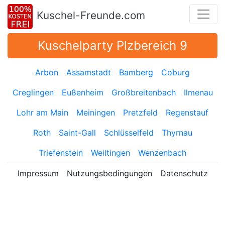
Kuschel-Freunde.com
Kuschelparty Plzbereich 9
Arbon
Assamstadt
Bamberg
Coburg
Creglingen
Eußenheim
Großbreitenbach
Ilmenau
Lohr am Main
Meiningen
Pretzfeld
Regenstauf
Roth
Saint-Gall
Schlüsselfeld
Thyrnau
Triefenstein
Weiltingen
Wenzenbach
Impressum
Nutzungsbedingungen
Datenschutz