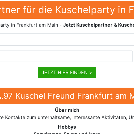
tner für die Kuschelparty in 
arty in Frankfurt am Main -
Jetzt Kuschelpartner
&
Kusche
JETZT HIER FINDEN >
.97 Kuschel Freund Frankfurt am 
Über mich
te Kontakte zum unterhaltsame, interessante Aktivitäten, 
Hobbys
Schwimmen, Sauna und lesen