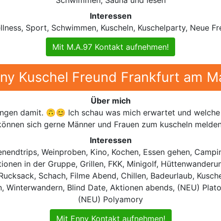
Interessen
lness, Sport, Schwimmen, Kuscheln, Kuschelparty, Neue Fr
Mit M.A.97 Kontakt aufnehmen!
ny Kuschel Freund Frankfurt am M
Über mich
ngen damit. 🙃😊 Ich schau was mich erwartet und welche 
können sich gerne Männer und Frauen zum kuscheln melden
Interessen
nendtrips, Weinproben, Kino, Kochen, Essen gehen, Campin
ktionen in der Gruppe, Grillen, FKK, Minigolf, Hüttenwander
ucksack, Schach, Filme Abend, Chillen, Badeurlaub, Kusche
 Winterwandern, Blind Date, Aktionen abends, (NEU) Platon
(NEU) Polyamory
Mit Enny Kontakt aufnehmen!